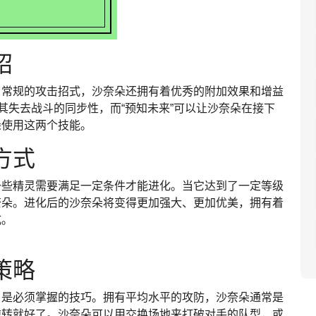
绍
了常规的攻击招式，沙奈朵还拥有着优秀的附加效果和增益
其失去战斗的同步性，而“预知未来”可以让沙奈朵在接下
朵使用这两个技能。
方式
一些精灵需要满足一定条件才能进化。当它达到了一定等级
奈朵。进化后的沙奈朵将变得更加强大、更加优美，拥有着
式。
策略
，是必须掌握的技巧。拥有平均水平的攻防，沙奈朵通常是
逆转就好了。沙奈朵可以用交换场地来打破对手的队型，或