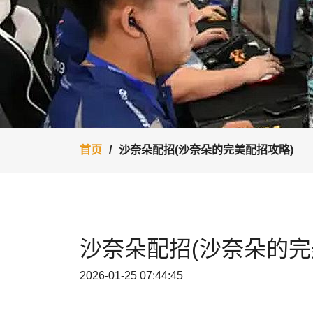
首页
沙奈朵配招(沙奈朵的完美配招攻略)
沙奈朵配招(沙奈朵的完
2026-01-25 07:44:45