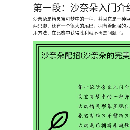
第一段：沙奈朵入门介
沙奈朵是精灵宝可梦中的一种，并且它是一种
两只脚，还有一个很大的尾巴，拥有着超强的
用方法，在比赛中获得胜利就不再是问题了。