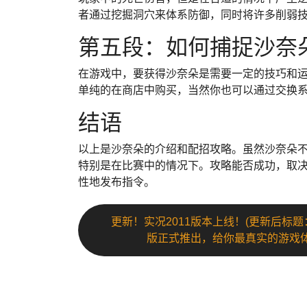
者通过挖掘洞穴来体系防御，同时将许多削弱
第五段：如何捕捉沙奈
在游戏中，要获得沙奈朵是需要一定的技巧和
单纯的在商店中购买，当然你也可以通过交换
结语
以上是沙奈朵的介绍和配招攻略。虽然沙奈朵
特别是在比赛中的情况下。攻略能否成功，取
性地发布指令。
更新！实况2011版本上线！(更新后标题：
版正式推出，给你最真实的游戏体