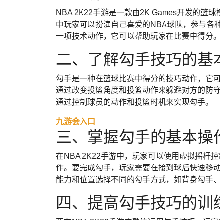
NBA 2K22手游是一款由2K Games开
中玩家可以扮演自己喜爱的NBA球队，参与各
一项技术动作，它可以帮助玩家在比赛中得分。本
二、了解勾手技巧的基
勾手是一种在篮球比赛中得分的技巧动作，它
通过改变投篮角度和投篮动作来躲避对方的防守，
通过控制球员的动作和投篮时机来实现勾手。
九游会入口
三、掌握勾手的基本操
在NBA 2K22手游中，玩家可以使用虚拟摇
作。要完成勾手，玩家需要在接到球后快速移
能力和位置选择不同的勾手方式，如背身勾手
四、提高勾手技巧的训