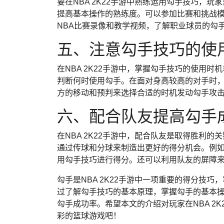
要在NBA 2K22手游中熟练运用勾手技巧，
提高基本操作的熟练度。可以参加比赛和挑战
NBA比赛录像和教学视频，了解职业球员的勾
五、注意勾手技巧的使
在NBA 2K22手游中，掌握勾手技巧的使用
判断何时使用勾手。在面对身高较高的对手时
方的移动和预判来选择合适的时机发动勾手攻
六、配合队友提高勾手
在NBA 2K22手游中，配合队友是取得胜利
通过传球和分球来制造出更好的得分机会。例
用勾手技巧进行得分。还可以利用队友的屏障
勾手是NBA 2K22手游中一项重要的得分技
过了解勾手技巧的基本原理，掌握勾手的基本
勾手成功率。希望本文的介绍对玩家在NBA 2
彩的篮球游戏吧！