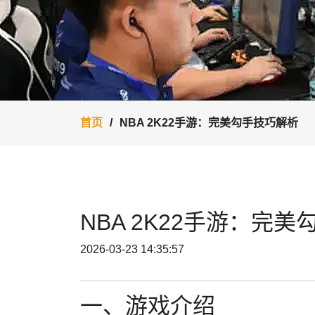
首页
NBA 2K22手游：完美勾手技巧解析
NBA 2K22手游：完
2026-03-23 14:35:57
一、游戏介绍