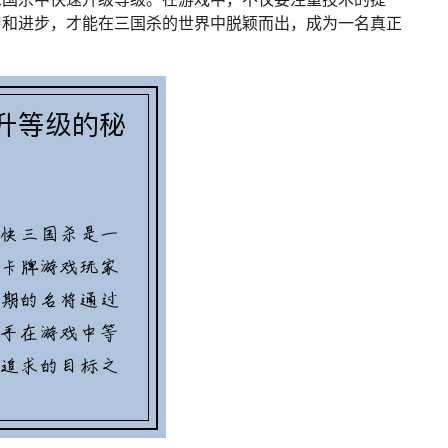
习和进步，才能在三国杀的世界中脱颖而出，成为一名真正