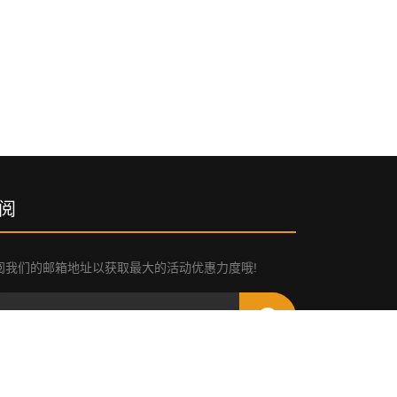
阅
阅我们的邮箱地址以获取最大的活动优惠力度哦!