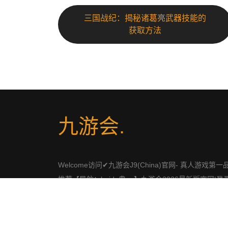
三国战纪：揭秘诸葛亮武器技能的
获取方法
九游会
.
Welcome访问✔九游会J9(China)官网- 真人游戏第一
推荐【导航：baidu典ag】九游会2026最新版官网|登录
入口|网页版网址【j9game-9y.com】以下简称：九游
·J9✔正版官网全站,全称:九游会入口,稳定18年信誉推
全.保障!极致体验！想要看到彩虹,首先必须经历风雨.