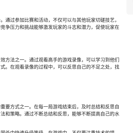
一。通过参加比赛和活动，不仅可以与其他玩家切磋技艺，
的竞争压力和挑战能够激发玩家的斗志和潜力，促使玩家在
有效方法之一。通过观看高手的游戏录像，可以学习到他们
方式。在观看录像的过程中，可以反思自己的不足之处，找
的重要方式之一。在每一局游戏结束后，及时总结和反思自
方法和策略。通过不断总结和反思，能够不断提高自己的水
三国杀中快速升级等级。在游戏中，不仅要注重技术的提