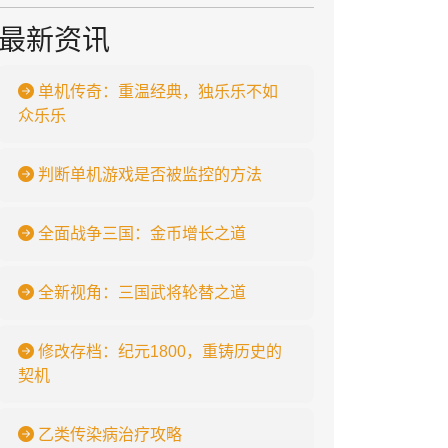
最新资讯
单机传奇：重温经典，独乐乐不如
众乐乐
判断单机游戏是否被监控的方法
全面战争三国：金币增长之道
全新视角：三国武将轮替之道
修改存档：纪元1800，重铸历史的
契机
乙类传染病治疗攻略