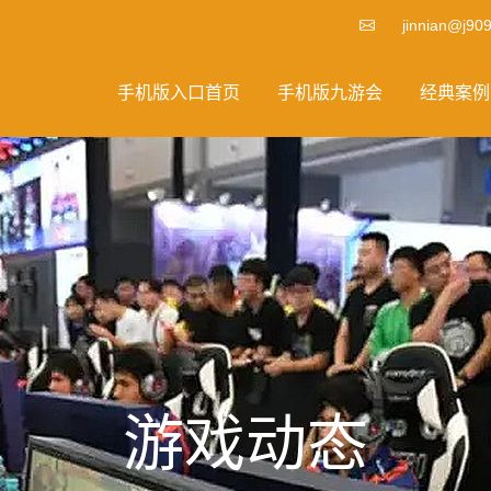
jinnian@j909
手机版入口首页
手机版九游会
经典案例
游戏动态