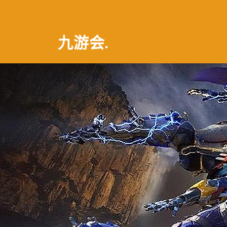
九游会
.