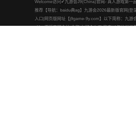
Welcome访问✔九游会J9(China)官网- 真人游戏第一
推荐【导航：baidu典ag】九游会2026最新版官网|登录
入口|网页版网址【j9game-9y.com】以下简称：九游
·J9✔正版官网全站,全称:九游会入口,稳定18年信誉推
全.保障!极致体验！想要看到彩虹,首先必须经历风雨.
会登录,会员登录后,即可轻松访问全站入口,下载APP
受电子竞技,真人互动与体育游戏,网页和手机版完美适
配。
社交平台