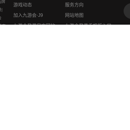
品牌
游戏动态
服务方向
|
加入九游会·J9
网站地图
会
九游会登录官方网站
九游会登录手机版入口
荐安
九游
九游会登录手机版官网
九游会登录Web网页版
后享
九游会登录app下载地址
九游会官方网站 - 权威认
九游会(J9)中国官方网站
证
JIUYOUHUI GAME
J9九游会官网首页 -
老哥俱乐部官网 - J9官方
J9.com品牌活动专区
老哥交流论坛
美高梅(1888-MGM认证)
中国官方网站