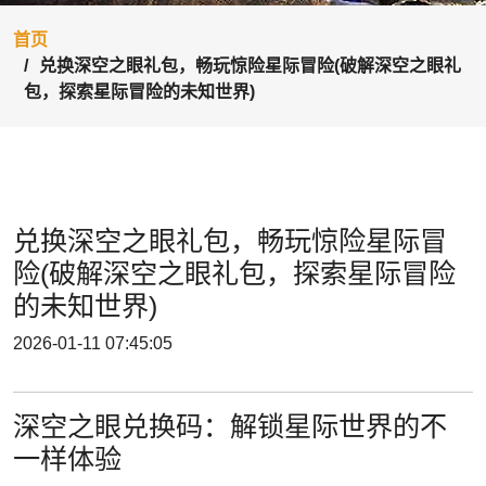
首页
兑换深空之眼礼包，畅玩惊险星际冒险(破解深空之眼礼
包，探索星际冒险的未知世界)
兑换深空之眼礼包，畅玩惊险星际冒
险(破解深空之眼礼包，探索星际冒险
的未知世界)
2026-01-11 07:45:05
深空之眼兑换码：解锁星际世界的不
一样体验