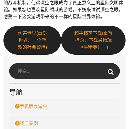
的战斗机制，使得深空之眼成为了真正意义上的星际文明体
验。如果您也喜欢星际领域的游戏，不妨来试试深空之眼，
感受一下这款游戏带来的不一样的星际世界体验。
伤害世界(重伤
和平精英下载(重写
世界：一个游
标题：下载最畅玩
戏的社会警醒)
《平精英》！)
导航
手机版九游会
经典案例