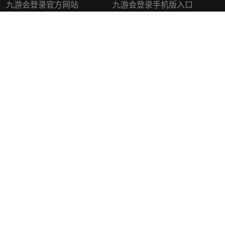
九游会登录官方网站
九游会登录手机版入口
九游会登录手机版官网
九游会登录Web网页版
九游会登录app下载地址
九游会官方网站 - 权威认证
九游会(J9)中国官方网站
JIUYOUHUI GAME
J9九游会官网首页 - J9.com
老哥俱乐部官网 - J9官方老哥
品牌活动专区
交流论坛
美高梅(1888-MGM认证)中国
官方网站
订阅
订阅我们的邮箱地址以获取最大的活动优惠力度哦!