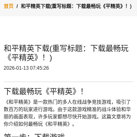
首页
和平精英下载(重写标题：下载最畅玩《平精英》！)
和平精英下载(重写标题：下载最畅玩
《平精英》！)
2026-01-13 07:45:26
下载最畅玩《平精英》！
《和平精英》是一款热门的多人在线战争竞技游戏，吸引了
数百万的玩家进行游戏。由于这款游戏精准的战斗体验和华
丽的画面表现，许多玩家都想尽快开始游戏。这篇文章将为
你介绍如何最畅玩《和平精英》。